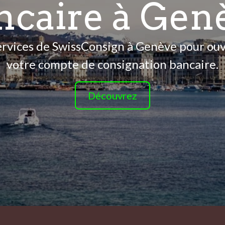
ncaire à Gen
services de SwissConsign à Genève pour ouv
votre compte de consignation bancaire.
Découvrez