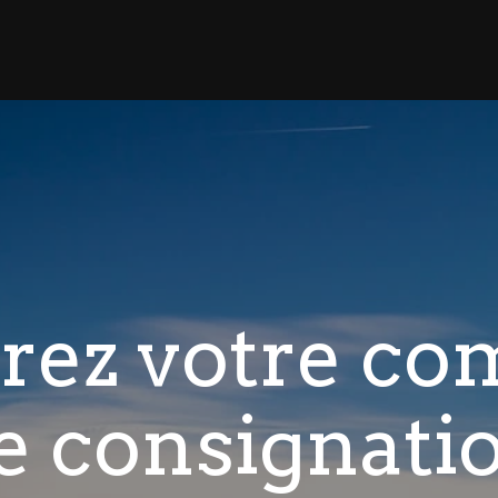
rez votre co
e consignati