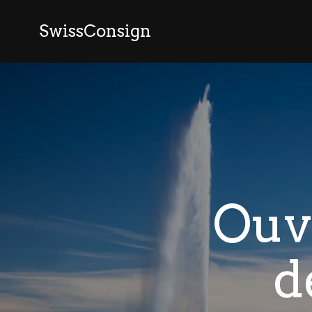
SwissConsign
Ouv
d