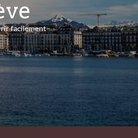
ève
rir facilement